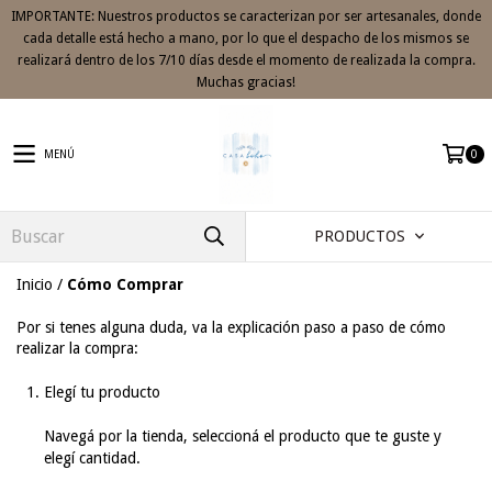
IMPORTANTE: Nuestros productos se caracterizan por ser artesanales, donde
cada detalle está hecho a mano, por lo que el despacho de los mismos se
realizará dentro de los 7/10 días desde el momento de realizada la compra.
Muchas gracias!
MENÚ
0
PRODUCTOS
Inicio
/
Cómo Comprar
Por si tenes alguna duda, va la explicación paso a paso de cómo
realizar la compra:
Elegí tu producto
Navegá por la tienda, seleccioná el producto que te guste y
elegí cantidad.