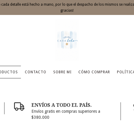
cada detalle está hecho a mano, por lo que el despacho de los mismos se realiz
gracias!
ODUCTOS
CONTACTO
SOBRE MI
CÓMO COMPRAR
POLÍTIC
ENVÍOS A TODO EL PAÍS.
Envíos gratis en compras superiores a
$380.000