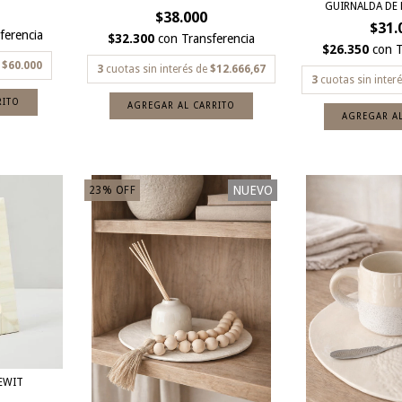
GUIRNALDA DE 
$38.000
$31.
ferencia
$32.300
con
Transferencia
$26.350
con
T
e
$60.000
3
cuotas sin interés de
$12.666,67
3
cuotas sin inter
NUEVO
23
%
OFF
EWIT