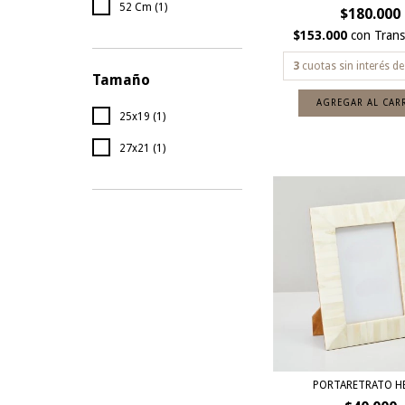
52 Cm (1)
$180.000
$153.000
con
Trans
3
cuotas sin interés d
Tamaño
25x19 (1)
27x21 (1)
PORTARETRATO H