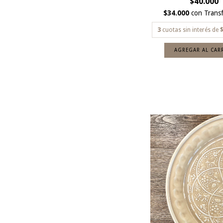
$40.000
$34.000
con
Transf
3
cuotas sin interés de
$
AGREGAR AL CAR