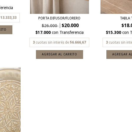
erencia
13.333,33
PORTA DIFUSOR/FLORERO
TABLA 
$20.000
$18.
$26.000
RITO
$17.000
con
Transferencia
$15.300
con
T
3
cuotas sin interés de
$6.666,67
3
cuotas sin int
AGREGAR AL CARRITO