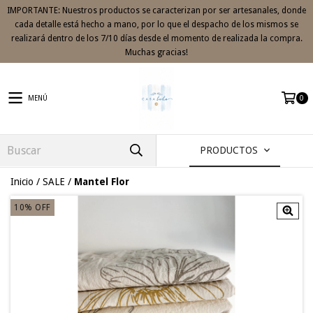
IMPORTANTE: Nuestros productos se caracterizan por ser artesanales, donde
cada detalle está hecho a mano, por lo que el despacho de los mismos se
realizará dentro de los 7/10 días desde el momento de realizada la compra.
Muchas gracias!
MENÚ
0
PRODUCTOS
Inicio
/
SALE
/
Mantel Flor
10
%
OFF